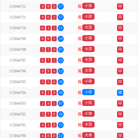
小双
115044712
4
9
4
17
殺
中
小双
115044711
9
6
2
17
殺
中
大双
115044710
6
3
2
11
殺
中
小单
115044709
6
8
5
19
殺
中
大双
115044708
2
1
4
07
殺
中
大双
115044707
6
7
2
15
殺
中
大单
115044706
0
9
4
13
殺
中
小单
115044705
5
5
8
18
殺
中
小双
115044704
8
2
0
10
殺
错
小双
115044703
2
4
1
07
殺
中
小单
115044702
3
7
8
18
殺
中
大双
115044701
4
1
8
13
殺
中
大单
115044700
4
0
8
12
殺
中