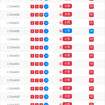
大单
115044699
3
1
7
11
殺
中
大双
115044698
5
4
0
09
殺
中
小双
115044697
8
7
3
18
殺
中
小单
115044696
9
0
2
11
殺
错
小双
115044695
5
5
4
14
殺
中
小双
115044694
0
9
4
13
殺
中
小双
115044693
3
9
7
19
殺
中
小双
115044692
2
9
3
14
殺
中
小单
115044691
1
4
3
08
殺
中
小单
115044690
6
7
7
20
殺
中
小双
115044689
9
3
8
20
殺
中
大双
115044688
1
9
9
19
殺
中
小双