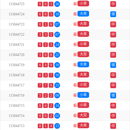
小单
115044725
9
6
3
18
殺
中
大单
115044724
6
8
5
19
殺
错
大单
115044723
0
1
6
07
殺
中
大单
115044722
3
3
1
07
殺
中
小单
115044721
9
2
3
14
殺
中
大双
115044720
5
8
8
21
殺
中
大单
115044719
6
4
9
19
殺
错
大单
115044718
0
3
7
10
殺
中
小双
115044717
7
7
9
23
殺
中
小单
115044716
5
2
2
09
殺
错
小单
115044715
8
4
2
14
殺
中
大双
115044714
0
0
2
02
殺
中
大单
115044713
8
1
4
13
殺
中