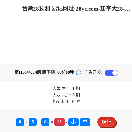
台湾28预测 易记网址:28yc.com-加拿大28-pc加拿大|28预测开奖|pc28加拿大官网在线预测_极致火热优质的免费预测
第
115044774
期 距下期:
00
分
07
秒
广告开关：
大单
未开:
1
期
大双
未开:
3
期
小双
未开:
10
期
0
5
8
13
小
单
咪牌
+
+
=
-