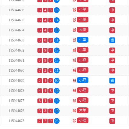
115044687
9
3
2
14
殺
中
小单
115044686
3
4
8
15
殺
中
小单
115044685
3
4
7
14
殺
中
大单
115044684
3
4
3
10
殺
中
小单
115044683
3
0
8
11
殺
错
小单
115044682
4
9
4
17
殺
中
小双
115044681
3
9
5
17
殺
中
小双
115044680
7
2
2
11
殺
中
小双
115044679
2
4
0
06
殺
错
小双
115044678
4
4
8
16
殺
中
小双
115044677
8
4
2
14
殺
中
大单
115044676
3
3
4
10
殺
中
小双
115044675
7
7
9
23
殺
中