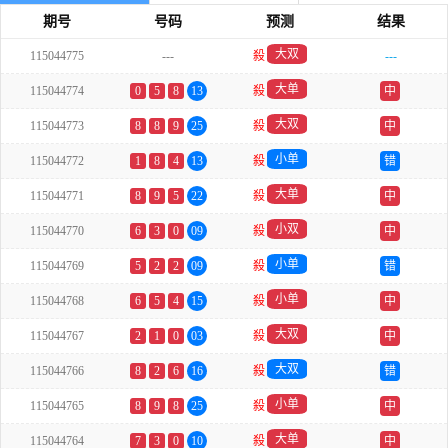
期号
号码
预测
结果
大双
115044775
---
殺
---
大单
115044774
0
5
8
13
殺
中
大双
115044773
8
8
9
25
殺
中
小单
115044772
1
8
4
13
殺
错
大单
115044771
8
9
5
22
殺
中
小双
115044770
6
3
0
09
殺
中
小单
115044769
5
2
2
09
殺
错
小单
115044768
6
5
4
15
殺
中
大双
115044767
2
1
0
03
殺
中
大双
115044766
8
2
6
16
殺
错
小单
115044765
8
9
8
25
殺
中
大单
115044764
7
3
0
10
殺
中