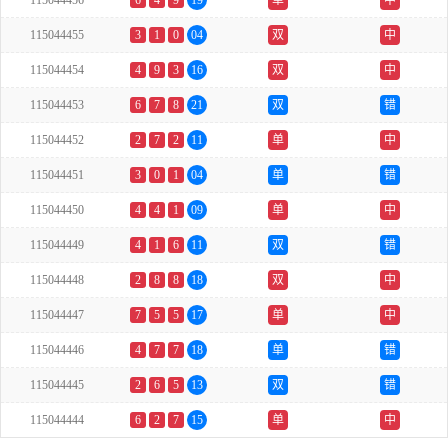
115044456
6
4
9
19
单
中
115044455
3
1
0
04
双
中
115044454
4
9
3
16
双
中
115044453
6
7
8
21
双
错
115044452
2
7
2
11
单
中
115044451
3
0
1
04
单
错
115044450
4
4
1
09
单
中
115044449
4
1
6
11
双
错
115044448
2
8
8
18
双
中
115044447
7
5
5
17
单
中
115044446
4
7
7
18
单
错
115044445
2
6
5
13
双
错
115044444
6
2
7
15
单
中