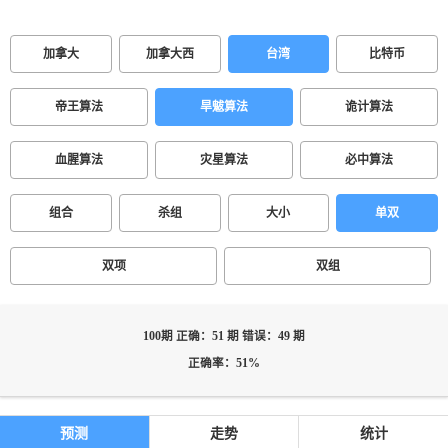
加拿大
加拿大西
台湾
比特币
帝王算法
旱魃算法
诡计算法
血腥算法
灾星算法
必中算法
组合
杀组
大小
单双
双项
双组
100期 正确：51 期 错误：49 期
正确率：51%
预测
走势
统计