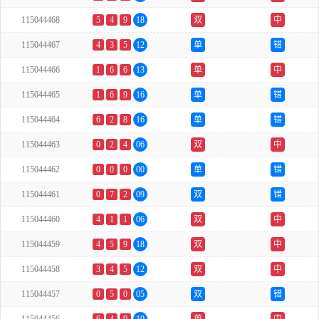
115044468
5
4
9
18
双
中
115044467
4
3
5
12
单
错
115044466
1
6
6
13
单
中
115044465
1
6
9
16
单
错
115044464
6
2
8
16
单
错
115044463
0
2
4
06
双
中
115044462
0
0
0
00
单
错
115044461
0
7
2
09
双
错
115044460
4
1
1
06
双
中
115044459
4
5
9
18
双
中
115044458
3
4
5
12
双
中
115044457
0
5
0
05
双
错