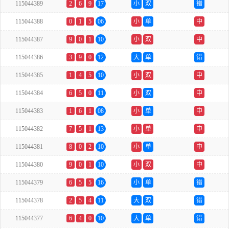
115044389
2
6
9
17
小
双
错
115044388
0
1
5
06
小
单
中
115044387
9
0
1
10
小
双
中
115044386
3
9
0
12
大
单
错
115044385
1
4
5
10
小
双
中
115044384
6
5
0
11
小
双
中
115044383
1
6
1
08
小
单
中
115044382
7
5
1
13
小
单
中
115044381
8
0
2
10
小
单
中
115044380
9
0
1
10
小
双
中
115044379
6
5
5
16
小
单
错
115044378
2
5
4
11
大
双
错
115044377
6
4
0
10
大
单
错