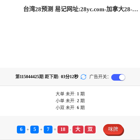
台湾28预测 易记网址:28yc.com-加拿大28-pc加拿大|28预测开奖|pc28加拿大官网在线预测_极致火热优质的免费预测
第
115044425
期 距下期:
03
分
11
秒
广告开关：
大单
未开:
1
期
小单
未开:
2
期
小双
未开:
6
期
6
5
7
18
大
双
咪牌
+
+
=
-