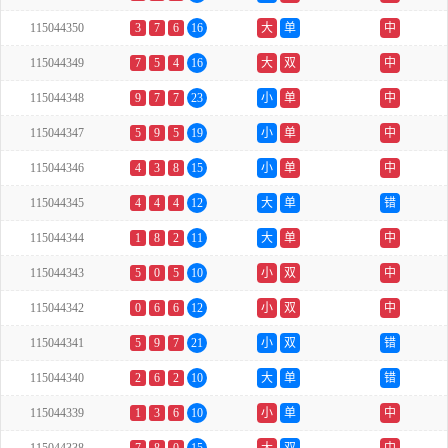
115044350
3
7
6
16
大
单
中
115044349
7
5
4
16
大
双
中
115044348
9
7
7
23
小
单
中
115044347
5
9
5
19
小
单
中
115044346
4
3
8
15
小
单
中
115044345
4
4
4
12
大
单
错
115044344
1
8
2
11
大
单
中
115044343
5
0
5
10
小
双
中
115044342
0
6
6
12
小
双
中
115044341
5
9
7
21
小
双
错
115044340
2
6
2
10
大
单
错
115044339
1
3
6
10
小
单
中