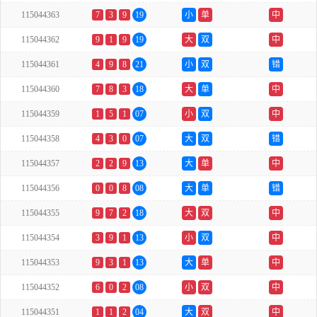
115044363
7
3
9
19
小
单
中
115044362
9
1
9
19
大
双
中
115044361
4
9
8
21
小
双
错
115044360
7
8
3
18
大
单
中
115044359
1
5
1
07
小
双
中
115044358
4
3
0
07
大
双
错
115044357
2
2
9
13
大
单
中
115044356
0
0
8
08
大
单
错
115044355
9
7
2
18
大
双
中
115044354
3
9
1
13
小
双
中
115044353
9
3
1
13
大
单
中
115044352
6
0
2
08
小
双
中
115044351
1
1
2
04
大
双
中