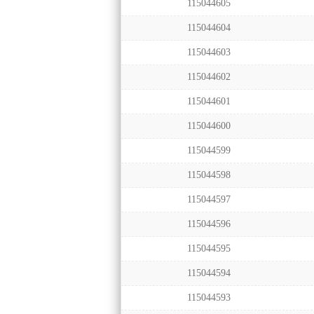
115044605
115044604
115044603
115044602
115044601
115044600
115044599
115044598
115044597
115044596
115044595
115044594
115044593