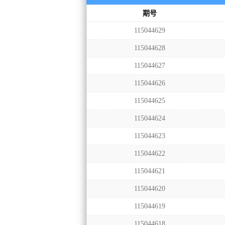
期号
115044629
115044628
115044627
115044626
115044625
115044624
115044623
115044622
115044621
115044620
115044619
115044618