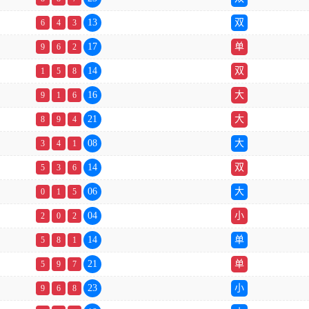
13
双
6
4
3
17
单
9
6
2
14
双
1
5
8
16
大
9
1
6
21
大
8
9
4
08
大
3
4
1
14
双
5
3
6
06
大
0
1
5
04
小
2
0
2
14
单
5
8
1
21
单
5
9
7
23
小
9
6
8