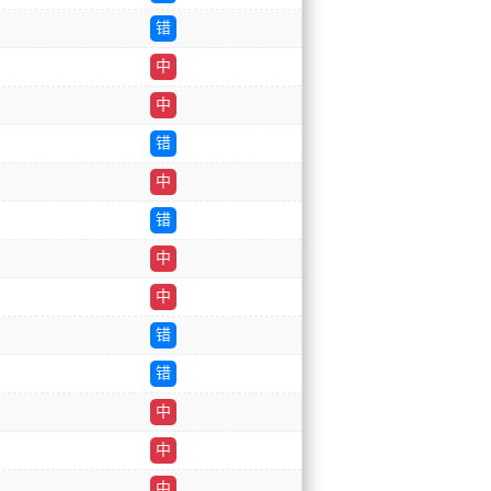
错
中
中
错
中
错
中
中
错
错
中
中
中