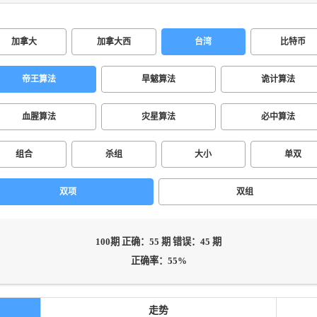
加拿大
加拿大西
台湾
比特币
帝王算法
旱魃算法
诡计算法
血腥算法
灾星算法
必中算法
组合
杀组
大小
单双
双项
双组
100期 正确：55 期 错误：45 期
正确率：55%
走势