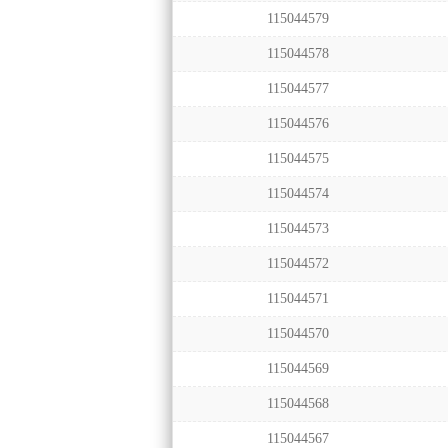
115044579
115044578
115044577
115044576
115044575
115044574
115044573
115044572
115044571
115044570
115044569
115044568
115044567