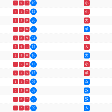
10
小
3
0
7
12
小
4
1
7
20
大
8
3
9
20
单
8
6
6
24
大
7
8
9
14
大
7
6
1
10
大
2
8
0
11
小
6
5
0
17
单
7
5
5
09
双
1
1
7
09
双
6
3
0
23
双
8
8
7
09
大
0
2
7