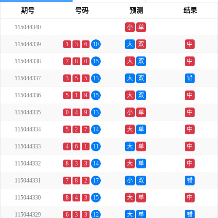
期号
号码
预测
结果
115044340
---
小
单
---
115044339
1
3
6
10
大
双
中
115044338
7
8
0
15
大
双
中
115044337
3
5
5
13
大
双
错
115044336
5
1
9
15
大
双
中
115044335
0
4
9
13
小
单
中
115044334
5
2
7
14
大
单
中
115044333
4
6
1
11
大
单
中
115044332
8
3
3
14
大
单
中
115044331
7
8
2
17
小
双
错
115044330
8
4
3
15
大
单
中
115044329
6
3
3
12
大
单
错