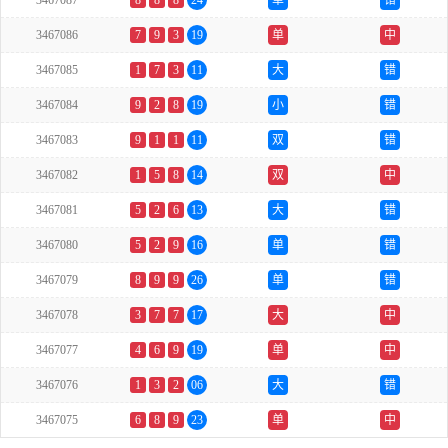
3467087
8
8
8
24
单
错
3467086
7
9
3
19
单
中
3467085
1
7
3
11
大
错
3467084
9
2
8
19
小
错
3467083
9
1
1
11
双
错
3467082
1
5
8
14
双
中
3467081
5
2
6
13
大
错
3467080
5
2
9
16
单
错
3467079
8
9
9
26
单
错
3467078
3
7
7
17
大
中
3467077
4
6
9
19
单
中
3467076
1
3
2
06
大
错
3467075
6
8
9
23
单
中