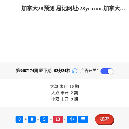
加拿大28预测 易记网址:28yc.com-加拿大28-pc加拿大|28预测开奖|pc28加拿大官网在线预测_极致火热优质的免费预测
第
3467174
期 距下期:
02
分
24
秒
广告开关：
大单
未开:
10
期
大双
未开:
2
期
小双
未开:
9
期
0
8
5
13
小
单
咪牌
+
+
=
-