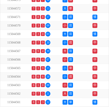
115044573
8
3
7
18
小
双
中
115044572
7
1
5
13
大
单
中
115044571
1
8
8
17
小
双
错
115044570
1
3
5
09
小
双
中
115044569
0
3
0
03
大
双
错
115044568
4
7
9
20
小
双
中
115044567
6
9
4
19
大
双
中
115044566
3
0
4
07
小
双
中
115044565
3
3
9
15
小
单
中
115044564
6
6
6
18
小
双
中
115044563
8
1
0
09
小
双
中
115044562
9
7
5
21
大
双
中
115044561
8
1
3
12
大
单
错