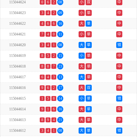
115044624
0
6
2
08
小
双
中
115044623
3
4
2
09
小
单
中
115044622
4
6
6
16
大
单
中
115044621
7
4
0
11
小
单
中
115044620
3
4
1
08
大
单
错
115044619
8
5
2
15
小
单
中
115044618
8
8
7
23
大
单
中
115044617
6
4
3
13
大
单
中
115044616
9
6
2
17
大
双
中
115044615
1
5
8
14
小
单
错
115044614
9
1
6
16
大
单
中
115044613
8
9
4
21
大
单
中
115044612
3
4
1
08
大
单
错