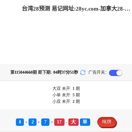
台湾28预测 易记网址:28yc.com-加拿大28-pc加拿大|28预测开奖|pc28加拿大官网在线预测_极致火热优质的免费预测
第
115044660
期 距下期:
04
时
37
分
50
秒
广告开关：
大双
未开:
1
期
小单
未开:
5
期
小双
未开:
2
期
8
2
7
17
大
单
咪牌
+
+
=
-