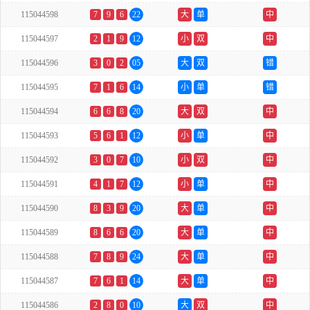
115044598
7
9
6
22
大
单
中
115044597
2
1
9
12
小
双
中
115044596
3
0
2
05
大
双
错
115044595
7
1
6
14
小
单
错
115044594
6
6
8
20
大
双
中
115044593
5
6
1
12
小
单
中
115044592
3
0
7
10
小
双
中
115044591
4
1
7
12
小
单
中
115044590
8
3
9
20
大
单
中
115044589
8
6
6
20
大
单
中
115044588
7
8
9
24
大
单
中
115044587
7
6
1
14
大
单
中
115044586
2
8
0
10
大
双
中