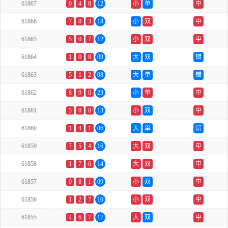
61867
0
4
8
12
小
单
中
61866
7
8
3
18
小
双
中
61865
5
0
7
12
小
双
中
61864
1
0
8
09
大
双
错
61863
5
1
2
08
大
单
错
61862
8
9
6
23
小
单
中
61861
5
0
8
13
小
双
中
61860
1
4
1
06
大
单
错
61859
7
5
4
16
大
双
中
61858
1
7
6
14
大
双
中
61857
0
8
1
09
小
双
中
61856
1
2
7
10
小
双
中
61855
4
6
7
17
大
双
中