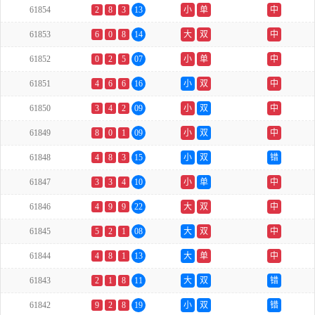
61854
2
8
3
13
小
单
中
61853
6
0
8
14
大
双
中
61852
0
2
5
07
小
单
中
61851
4
6
6
16
小
双
中
61850
3
4
2
09
小
双
中
61849
8
0
1
09
小
双
中
61848
4
8
3
15
小
双
错
61847
3
3
4
10
小
单
中
61846
4
9
9
22
大
双
中
61845
5
2
1
08
大
双
中
61844
4
8
1
13
大
单
中
61843
2
1
8
11
大
双
错
61842
9
2
8
19
小
双
错