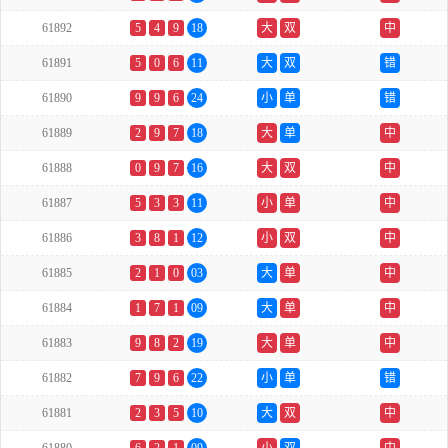
61892
5
4
9
18
大
双
中
61891
5
0
6
11
大
双
错
61890
9
9
6
24
小
单
错
61889
2
9
7
18
大
单
中
61888
0
9
7
16
大
双
中
61887
5
3
3
11
小
单
中
61886
3
8
1
12
小
双
中
61885
2
1
0
03
大
单
中
61884
1
7
1
09
大
单
中
61883
9
8
2
19
大
单
中
61882
7
9
6
22
小
单
错
61881
2
3
5
10
大
双
中