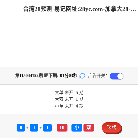
台湾28预测 易记网址:28yc.com-加拿大28-pc加拿大|28预测开奖|pc28加拿大官网在线预测_极致火热优质的免费预测
第
115044152
期 距下期:
01
分
03
秒
广告开关：
大单
未开:
5
期
大双
未开:
1
期
小单
未开:
4
期
8
1
1
10
小
双
咪牌
+
+
=
-