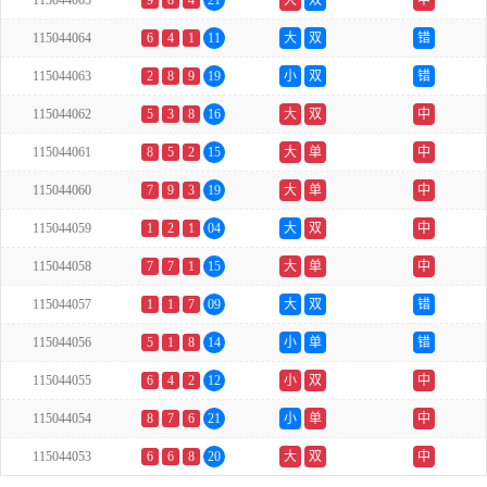
115044065
9
8
4
21
大
双
中
115044064
6
4
1
11
大
双
错
115044063
2
8
9
19
小
双
错
115044062
5
3
8
16
大
双
中
115044061
8
5
2
15
大
单
中
115044060
7
9
3
19
大
单
中
115044059
1
2
1
04
大
双
中
115044058
7
7
1
15
大
单
中
115044057
1
1
7
09
大
双
错
115044056
5
1
8
14
小
单
错
115044055
6
4
2
12
小
双
中
115044054
8
7
6
21
小
单
中
115044053
6
6
8
20
大
双
中