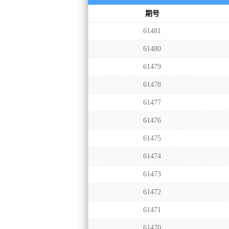
期号
61481
61480
61479
61478
61477
61476
61475
61474
61473
61472
61471
61470