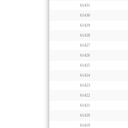
61431
61430
61429
61428
61427
61426
61425
61424
61423
61422
61421
61420
61419