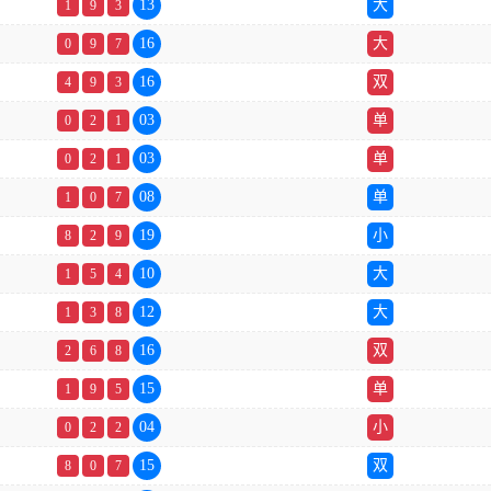
13
大
1
9
3
16
大
0
9
7
16
双
4
9
3
03
单
0
2
1
03
单
0
2
1
08
单
1
0
7
19
小
8
2
9
10
大
1
5
4
12
大
1
3
8
16
双
2
6
8
15
单
1
9
5
04
小
0
2
2
15
双
8
0
7