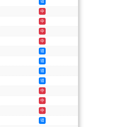
错
中
中
中
中
错
错
错
错
中
中
中
错