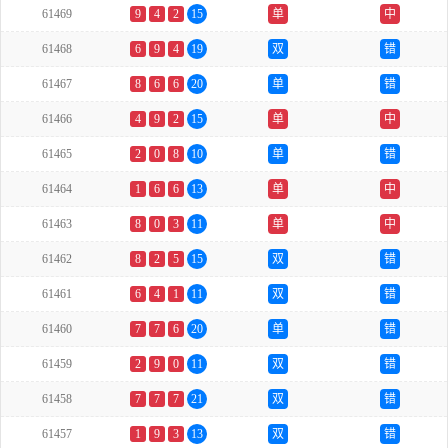
61469
9
4
2
15
单
中
61468
6
9
4
19
双
错
61467
8
6
6
20
单
错
61466
4
9
2
15
单
中
61465
2
0
8
10
单
错
61464
1
6
6
13
单
中
61463
8
0
3
11
单
中
61462
8
2
5
15
双
错
61461
6
4
1
11
双
错
61460
7
7
6
20
单
错
61459
2
9
0
11
双
错
61458
7
7
7
21
双
错
61457
1
9
3
13
双
错