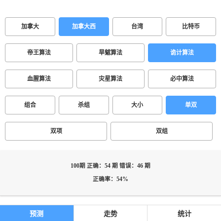
加拿大
加拿大西
台湾
比特币
帝王算法
旱魃算法
诡计算法
血腥算法
灾星算法
必中算法
组合
杀组
大小
单双
双项
双组
100期 正确：54 期 错误：46 期
正确率：54%
预测
走势
统计