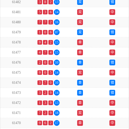
61482
3
8
2
13
双
错
61481
5
3
6
14
双
中
61480
7
7
2
16
双
中
61479
1
0
6
07
双
错
61478
9
4
2
15
单
中
61477
4
7
4
15
单
中
61476
2
0
8
10
单
错
61475
9
0
5
14
双
中
61474
3
7
0
10
单
错
61473
3
2
9
14
单
错
61472
1
3
9
13
单
中
61471
7
2
9
18
双
中
61470
9
6
2
17
单
中