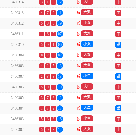
大单
3466314
3
1
8
12
殺
中
大双
3466313
4
7
0
11
殺
中
小双
3466312
5
8
6
19
殺
中
大双
3466311
1
6
0
07
殺
中
小双
3466310
5
0
1
06
殺
错
大双
3466309
0
2
0
02
殺
中
大单
3466308
4
2
7
13
殺
中
小单
3466307
2
8
3
13
殺
错
大单
3466306
5
0
5
10
殺
中
大双
3466305
3
7
2
12
殺
中
大单
3466304
1
7
9
17
殺
错
小单
3466303
5
8
3
16
殺
中
大双
3466302
5
0
7
12
殺
中