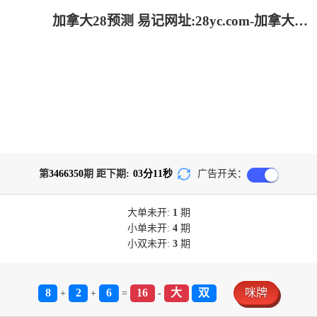
加拿大28预测 易记网址:28yc.com-加拿大28-pc加拿大|28预测开奖|pc28加拿大官网在线预测_极致火热优质的免费预测
第
3466350
期 距下期:
03
分
11
秒
广告开关：
大单
未开:
1
期
小单
未开:
4
期
小双
未开:
3
期
8
2
6
16
大
双
咪牌
+
+
=
-