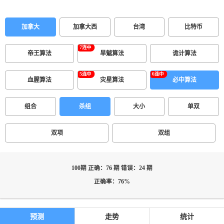
加拿大
加拿大西
台湾
比特币
帝王算法
旱魃算法
诡计算法
血腥算法
灾星算法
必中算法
组合
杀组
大小
单双
双项
双组
100期 正确：76 期 错误：24 期
正确率：76%
预测
走势
统计