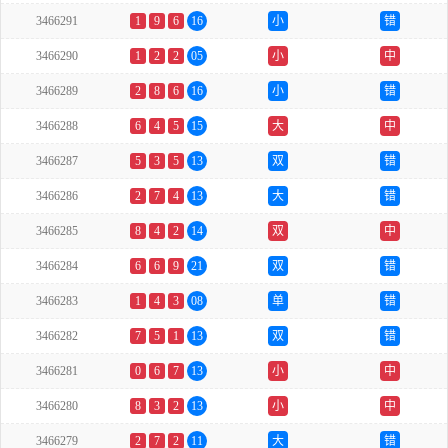
3466291
1
9
6
16
小
错
3466290
1
2
2
05
小
中
3466289
2
8
6
16
小
错
3466288
6
4
5
15
大
中
3466287
5
3
5
13
双
错
3466286
2
7
4
13
大
错
3466285
8
4
2
14
双
中
3466284
6
6
9
21
双
错
3466283
1
4
3
08
单
错
3466282
7
5
1
13
双
错
3466281
0
6
7
13
小
中
3466280
8
3
2
13
小
中
3466279
2
7
2
11
大
错