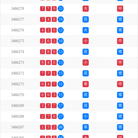
3466278
7
7
9
23
大
中
3466277
7
4
8
19
双
错
3466276
4
2
6
12
大
错
3466275
2
6
2
10
小
中
3466274
5
8
0
13
双
错
3466273
9
4
0
13
小
中
3466272
7
7
1
15
双
错
3466271
0
4
7
11
单
中
3466270
6
6
3
15
双
错
3466269
3
7
7
17
双
错
3466268
2
7
8
17
小
错
3466267
1
5
2
08
单
错