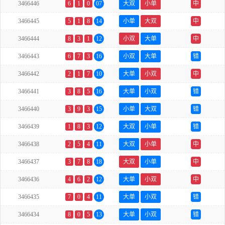
3466446
6
1
0
07
大双
小单
中
3466445
5
1
8
14
小单
大双
中
3466444
8
3
1
12
小双
大单
中
3466443
6
7
3
16
小双
大单
错
3466442
2
1
7
10
大单
小双
中
3466441
3
8
5
16
大单
小双
错
3466440
3
9
3
15
小单
大双
错
3466439
1
8
3
12
大双
小单
错
3466438
2
5
4
11
大双
小单
中
3466437
3
7
8
18
大双
小单
中
3466436
4
6
2
12
大单
小双
中
3466435
7
0
4
11
大单
小双
错
3466434
8
0
5
13
大单
小双
错