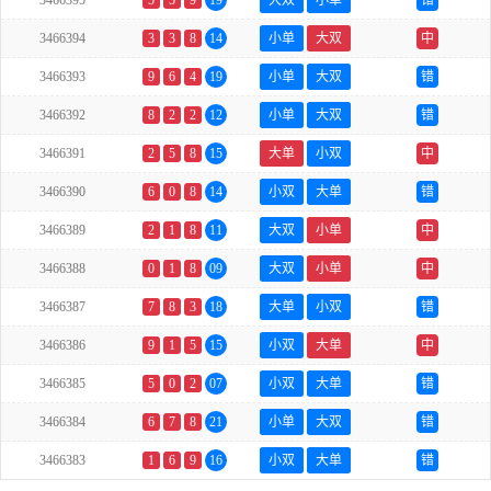
3466395
5
5
9
19
大双
小单
错
3466394
3
3
8
14
小单
大双
中
3466393
9
6
4
19
小单
大双
错
3466392
8
2
2
12
小单
大双
错
3466391
2
5
8
15
大单
小双
中
3466390
6
0
8
14
小双
大单
错
3466389
2
1
8
11
大双
小单
中
3466388
0
1
8
09
大双
小单
中
3466387
7
8
3
18
大单
小双
错
3466386
9
1
5
15
小双
大单
中
3466385
5
0
2
07
小双
大单
错
3466384
6
7
8
21
小单
大双
错
3466383
1
6
9
16
小双
大单
错