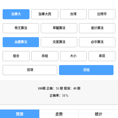
加拿大
加拿大西
台湾
比特币
帝王算法
旱魃算法
诡计算法
血腥算法
灾星算法
必中算法
组合
杀组
大小
单双
双项
双组
100期 正确：51 期 错误：49 期
正确率：51%
预测
走势
统计