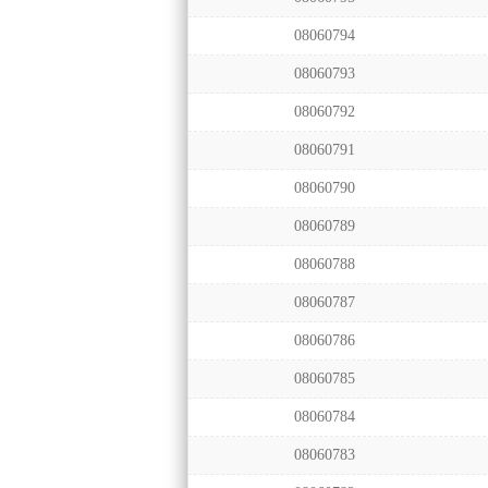
08060794
08060793
08060792
08060791
08060790
08060789
08060788
08060787
08060786
08060785
08060784
08060783