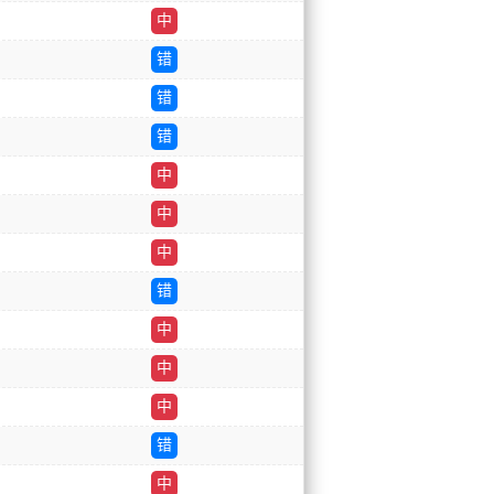
中
错
错
错
中
中
中
错
中
中
中
错
中