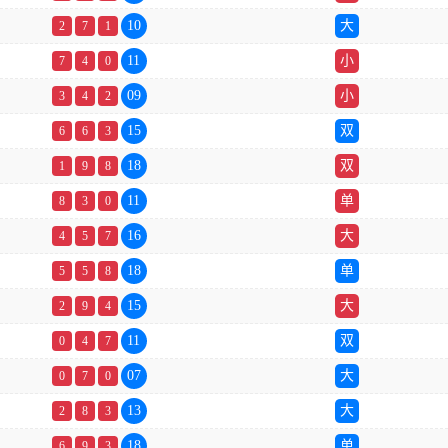
10
大
2
7
1
11
小
7
4
0
09
小
3
4
2
15
双
6
6
3
18
双
1
9
8
11
单
8
3
0
16
大
4
5
7
18
单
5
5
8
15
大
2
9
4
11
双
0
4
7
07
大
0
7
0
13
大
2
8
3
18
单
6
9
3