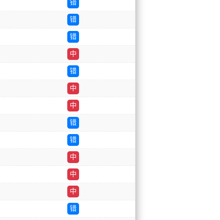
错
错
错
中
错
中
中
错
错
中
中
中
错